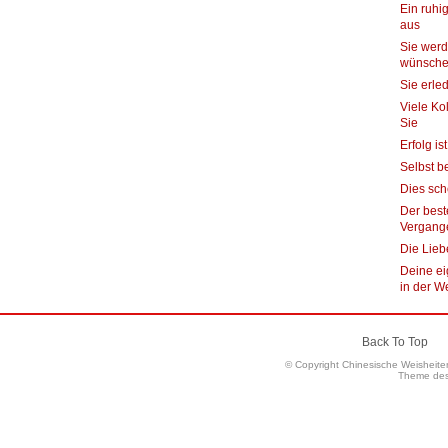
Ein ruhi
aus
Sie werd
wünsch
Sie erle
Viele Ko
Sie
Erfolg is
Selbst b
Dies sch
Der beste
Vergang
Die Lieb
Deine ei
in der W
Back To Top
© Copyright Chinesische Weisheit
Theme de