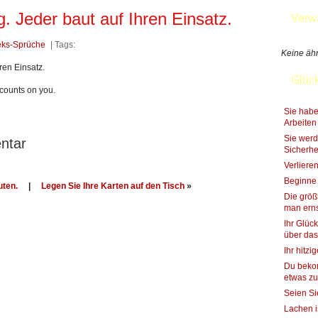
. Jeder baut auf Ihren Einsatz.
Verw
eks-Sprüche
| Tags:
Keine ähn
ren Einsatz.
Glüc
counts on you.
Sie habe
Arbeiten
Sie werd
ntar
Sicherhe
Verlieren
Beginne 
uten.
|
Legen Sie Ihre Karten auf den Tisch
»
Die größ
man erns
Ihr Glück
über da
Ihr hitzi
Du bekom
etwas z
Seien Si
Lachen i