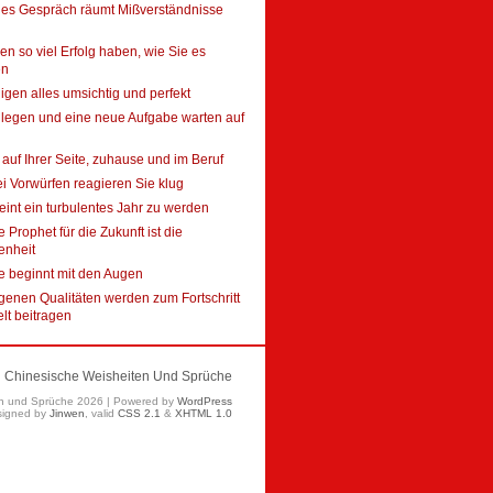
ges Gespräch räumt Mißverständnisse
en so viel Erfolg haben, wie Sie es
en
digen alles umsichtig und perfekt
llegen und eine neue Aufgabe warten auf
t auf Ihrer Seite, zuhause und im Beruf
ei Vorwürfen reagieren Sie klug
eint ein turbulentes Jahr zu werden
 Prophet für die Zukunft ist die
enheit
e beginnt mit den Augen
genen Qualitäten werden zum Fortschritt
elt beitragen
Chinesische Weisheiten Und Sprüche
en und Sprüche 2026 | Powered by
WordPress
signed by
Jinwen
, valid
CSS 2.1
&
XHTML 1.0